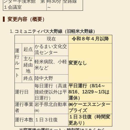
ンター宇漢米館 第
時30分
全路線
１会議室
～
変更内容（概要）
コミュニティバス大野線（旧軽米大野線）
現在
令和８年４月以降
かるまい文化交
起点
運
流センター
行
主な
軽米病院、小軽
ル
変更なし
経由
米など
ー
地
ト
終点
陸中大野
毎日運行（高速
平日運行（8/14～
運行日
接続便以外は平
8/16、12/29～1/3は
日運行）
運休）
運行事業
岩手県北自動車
㈱ケーエスエンター
者
㈱
プライズ
１日３往復（時間変
運行本数
１日３往復
更あり）