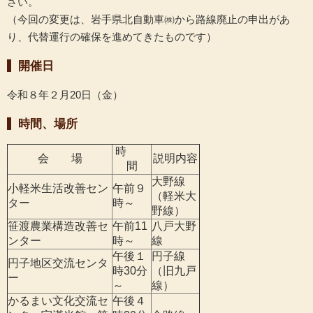
さい。
（今回の変更は、岩手県北自動車㈱から路線廃止の申出があ
り、代替運行の確保を進めてきたものです）
開催日
令和８年２月20日（金）
時間、場所
時
会 場
説明内容
間
大野線
小軽米生活改善セン
午前９
（軽米大
ター
時～
野線）
笹渡農業構造改善セ
午前11
八戸大野
ンター
時～
線
午後１
円子線
円子地区交流センタ
時30分
（旧九戸
ー
～
線）
かるまい文化交流セ
午後４