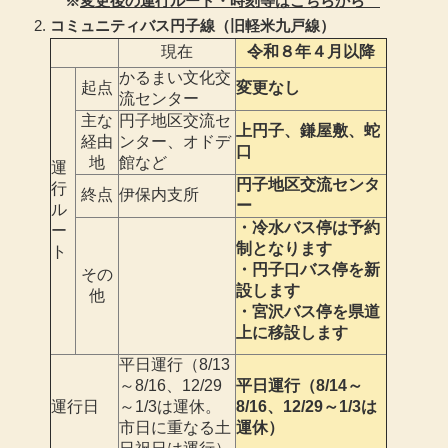
※
変更後の運行ルート・時刻等はこちらから
コミュニティバス円子線（旧軽米九戸線）
現在
令和８年４月以降
かるまい文化交
起点
変更なし
流センター
主な
円子地区交流セ
上円子、鎌屋敷、蛇
経由
ンター、オドデ
口
地
館など
運
円子地区交流センタ
行
終点
伊保内支所
ー
ル
・冷水バス停は予約
ー
制となります
ト
・円子口バス停を新
その
設します
他
・宮沢バス停を県道
上に移設します
平日運行（8/13
～8/16、12/29
平日運行（8/14～
運行日
～1/3は運休。
8/16、12/29～1/3は
市日に重なる土
運休）