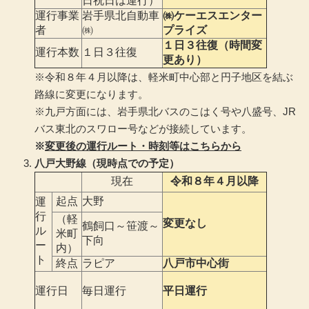
日祝日は運行）
運行事業
岩手県北自動車
㈱ケーエスエンター
者
㈱
プライズ
１日３往復（時間変
運行本数
１日３往復
更あり）
※令和８年４月以降は、軽米町中心部と円子地区を結ぶ
路線に変更になります。
※九戸方面には、岩手県北バスのこはく号や八盛号、JR
バス東北のスワロー号などが接続しています。
※
変更後の運行ルート・時刻等はこちらから
八戸大野線（現時点での予定）
現在
令和８年４月以降
起点
大野
運
行
（軽
変更なし
鶴飼口～笹渡～
ル
米町
下向
ー
内）
ト
終点
ラピア
八戸市中心街
運行日
毎日運行
平日運行