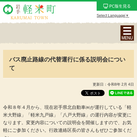
Select Language
▼
ナ
ビ
ゲ
ー
バス廃止路線の代替運行に係る説明会につい
シ
ョ
て
ン
メ
更新日：令和8年 2月 4日
ニ
ュ
ー
令和８年４月から、現在岩手県北自動車㈱が運行している「軽
を
米大野線」「軽米九戸線」「八戸大野線」の運行内容が変更に
表
なります。変更内容についての説明会を開催しますので、お気
示
軽にご参加ください。行政連絡区長の皆さんもぜひご参加くだ