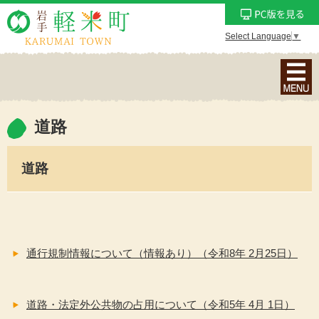
Select Language
▼
ナ
ビ
ゲ
ー
道路
シ
ョ
道路
ン
メ
ニ
ュ
ー
通行規制情報について（情報あり）（令和8年 2月25日）
を
表
示
道路・法定外公共物の占用について（令和5年 4月 1日）