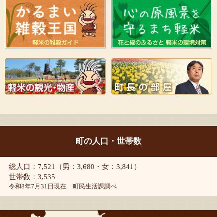
町の人口・世帯数
総人口：7,521（男：3,680・女：3,841）
世帯数：3,535
令和8年7月31日現在 町民生活課調べ