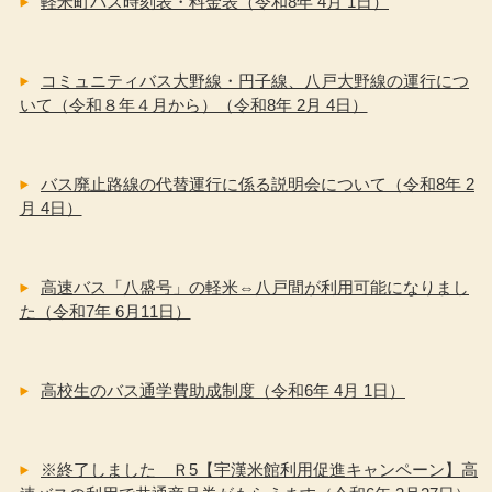
軽米町バス時刻表・料金表（令和8年 4月 1日）
コミュニティバス大野線・円子線、八戸大野線の運行につ
いて（令和８年４月から）（令和8年 2月 4日）
バス廃止路線の代替運行に係る説明会について（令和8年 2
月 4日）
高速バス「八盛号」の軽米⇔八戸間が利用可能になりまし
た（令和7年 6月11日）
高校生のバス通学費助成制度（令和6年 4月 1日）
※終了しました Ｒ5【宇漢米館利用促進キャンペーン】高