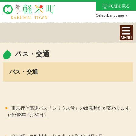
Select Language
▼
ナ
ビ
ゲ
ー
バス・交通
シ
ョ
バス・交通
ン
メ
ニ
ュ
ー
東京行き高速バス「シリウス号」の出発時刻が変わります
を
（令和8年 4月30日）
表
示