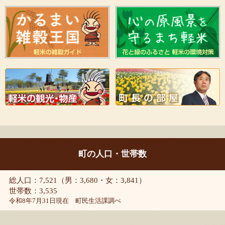
町の人口・世帯数
総人口：7,521（男：3,680・女：3,841）
世帯数：3,535
令和8年7月31日現在 町民生活課調べ