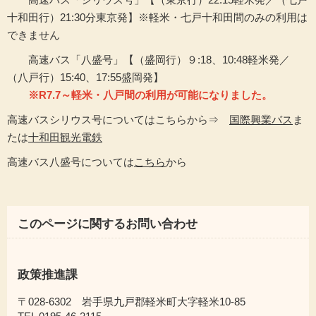
十和田行）21:30分東京発】※軽米・七戸十和田間のみの利用は
できません
高速バス「八盛号」【（盛岡行）９:18、10:48軽米発／
（八戸行）15:40、17:55盛岡発】
※R7.7～軽米・八戸間の利用が可能になりました。
高速バスシリウス号についてはこちらから⇒
国際興業バス
ま
たは
十和田観光電鉄
高速バス八盛号については
こちら
から
このページに関するお問い合わせ
政策推進課
〒028-6302 岩手県九戸郡軽米町大字軽米10-85