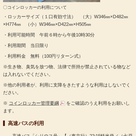
〇コインロッカーの利用について
・ロッカーサイズ（１口有効寸法） （大）W346㎜×D482㎜
×H774㎜ （小）W346㎜×D422㎜×H505㎜
・利用可能時間 午前６時から午後10時30分
・利用期間 当日限り
・利用料金 無料（100円リターン式）
※生き物、臭気を放つ物、法律で所持が禁止されている物など
は入れないでください。
※他の利用者が、利用に支障をきたすような利用はしないでく
ださい。
※
コインロッカー管理要綱
をご確認のうえ利用をお願いし
ます。
高速バスの利用
高速バス「シリウス号」【（東京行）22:15軽米発／（七戸