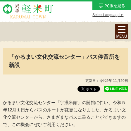
Select Language
▼
ナ
ビ
ゲ
ー
「かるまい文化交流センター」バス停留所を
シ
ョ
新設
ン
メ
更新日：令和5年 11月20日
ニ
ュ
ー
かるまい文化交流センター「宇漢米館」の開館に伴い、令和５
を
年12月１日からバスのルートが変更になりました。かるまい文
表
化交流センターから、さまざまなバスに乗ることができますの
示
で、この機会にぜひご利用ください。