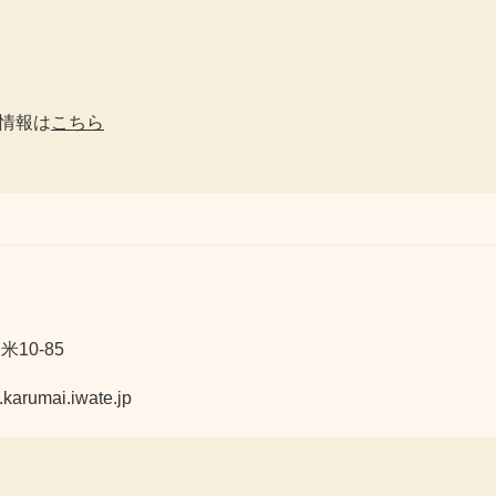
情報は
こちら
10-85
mai.iwate.jp