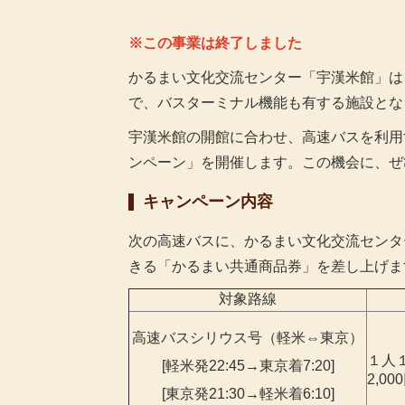
※この事業は終了しました
かるまい文化交流センター「宇漢米館」は
で、バスターミナル機能も有する施設とな
宇漢米館の開館に合わせ、高速バスを利用
ンペーン」を開催します。この機会に、ぜ
キャンペーン内容
次の高速バスに、かるまい文化交流センタ
きる「かるまい共通商品券」を差し上げま
対象路線
高速バスシリウス号（軽米⇔東京）
１人
[軽米発22:45→東京着7:20]
2,00
[東京発21:30→軽米着6:10]