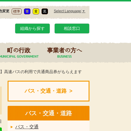
Select Language
▼
色変更
標準
青
黄
黒
組織から探す
相談窓口
町の行政
事業者の方へ
ン】高速バスの利用で共通商品券がもらえます
バス・交通・道路
バス・交通・道路
日
バス・交通