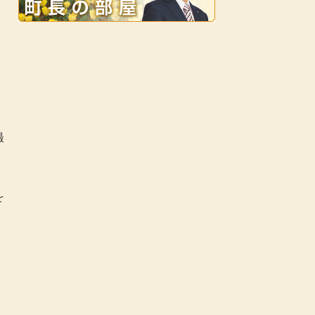
。
撮
を