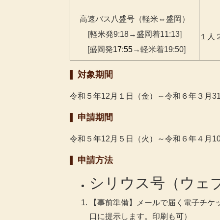
高速バス八盛号（軽米⇔盛岡）
[軽米発9:18→盛岡着11:13]
１人２
[盛岡発
17:55
→軽米着19:50]
対象期間
令和５年12月１日（金）～令和６年３月
申請期間
令和５年12月５日（火）～令和６年４月1
申請方法
シリウス号（ウェ
【事前準備】メールで届く電子チケ
口に提示します。印刷も可）