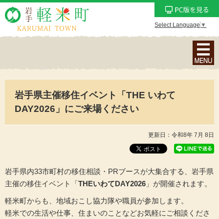
Select Language
▼
ナ
ビ
ゲ
ー
岩手県主催移住イベント「THE いわて
シ
ョ
DAY2026」にご来場ください
ン
メ
更新日：令和8年 7月 8日
ニ
ュ
ー
岩手県内33市町村の移住相談・PRブースが大集合する、岩手県
を
主催の移住イベント「
THEいわてDAY2026
」が開催されます。
表
軽米町からも、地域おこし協力隊や職員が参加します。
示
軽米での生活や仕事、住まいのことなどお気軽にご相談くださ