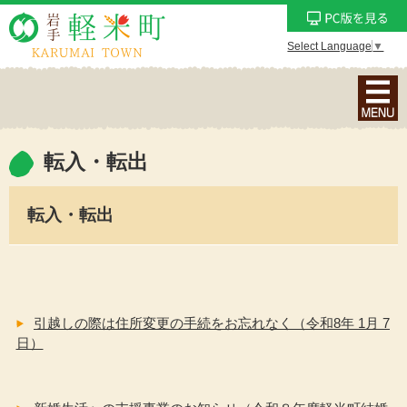
Select Language
▼
ナ
ビ
ゲ
ー
転入・転出
シ
ョ
転入・転出
ン
メ
ニ
ュ
ー
引越しの際は住所変更の手続をお忘れなく（令和8年 1月 7
を
日）
表
示