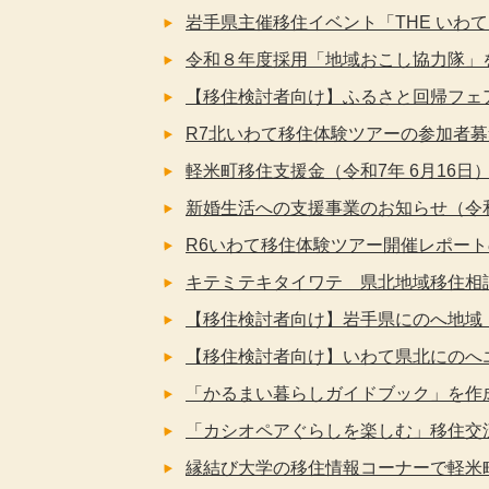
岩手県主催移住イベント「THE いわてD
令和８年度採用「地域おこし協力隊」を
【移住検討者向け】ふるさと回帰フェア2
R7北いわて移住体験ツアーの参加者募集 1
軽米町移住支援金（令和7年 6月16日
新婚生活への支援事業のお知らせ（令和
R6いわて移住体験ツアー開催レポートの
キテミテキタイワテ 県北地域移住相談
【移住検討者向け】岩手県にのへ地域「し
【移住検討者向け】いわて県北にのへエ
「かるまい暮らしガイドブック」を作成
「カシオペアぐらしを楽しむ」移住交流
縁結び大学の移住情報コーナーで軽米町