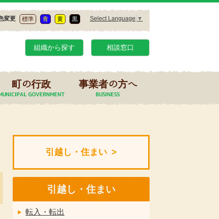
Select Language
▼
色変更
標準
青
黄
黒
組織から探す
相談窓口
町の行政
事業者の方へ
引越し・住まい
引越し・住まい
転入・転出