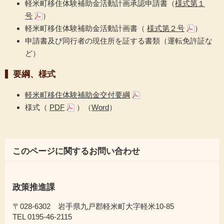
軽米町移住体験補助金活動計画承認申請書（
様式第１
号
）
軽米町移住体験補助金活動計画書（
様式第２号
）
申請書及び同行者の現住所を証する書類（運転免許証な
ど）
要綱、様式
軽米町移住体験補助金交付要綱
様式（
PDF
）
（
Word
）
このページに関するお問い合わせ
政策推進課
〒028-6302 岩手県九戸郡軽米町大字軽米10-85
TEL 0195-46-2115