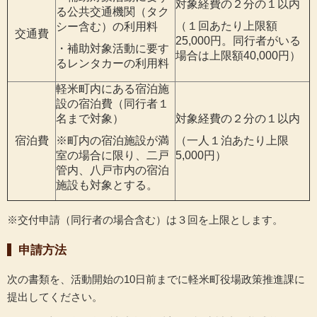
対象経費の２分の１以内
る公共交通機関（タク
（１回あたり上限額
シー含む）の利用料
交通費
25,000円。同行者がいる
・補助対象活動に要す
場合は上限額40,000円）
るレンタカーの利用料
軽米町内にある宿泊施
設の宿泊費（同行者１
名まで対象）
対象経費の２分の１以内
宿泊費
※町内の宿泊施設が満
（一人１泊あたり上限
室の場合に限り、二戸
5,000円）
管内、八戸市内の宿泊
施設も対象とする。
※交付申請（同行者の場合含む）は３回を上限とします。
申請方法
次の書類を、活動開始の10日前までに軽米町役場政策推進課に
提出してください。