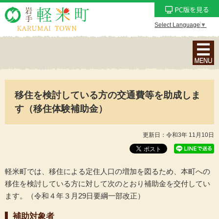
Select Language
▼
ナ
ビ
ゲ
ー
移住を検討している方の交通費等を助成しま
シ
ョ
す（移住体験補助金）
ン
メ
更新日：令和3年 11月10日
ニ
ュ
ー
軽米町では、移住による定住人口の増加を図るため、本町への
を
移住を検討している方に対して次のとおり補助金を交付してい
表
ます。（令和４年３月29日要綱一部改正）
示
補助対象者