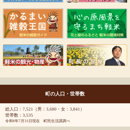
町の人口・世帯数
総人口：7,521（男：3,680・女：3,841）
世帯数：3,535
令和8年7月31日現在 町民生活課調べ