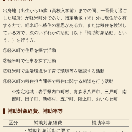
出身地（出生から15歳（高校入学前）までの間、一番長く過ご
した場所）が軽米町外であり、指定地域（※）外に現住所を有
する方で、軽米町へ移住の意思がある方、または移住を検討し
ている方で、次のいずれかの活動（以下「補助対象活動」とい
う。）を行う方。
①軽米町で住居を探す活動
②軽米町で仕事を探す活動
③軽米町で生活環境や子育て環境等を確認する活動
④軽米町の移住担当課等で移住に関する相談を行う活動
※指定地域：岩手県内市町村、青森県八戸市、三戸町、南
部町、田子町、新郷村、五戸町、階上町、おいらせ町
補助対象経費、補助率等
区分
補助対象経費
補助率等
・補助対象活動に要す