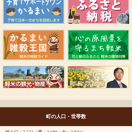
町の人口・世帯数
総人口：7,521（男：3,680・女：3,841）