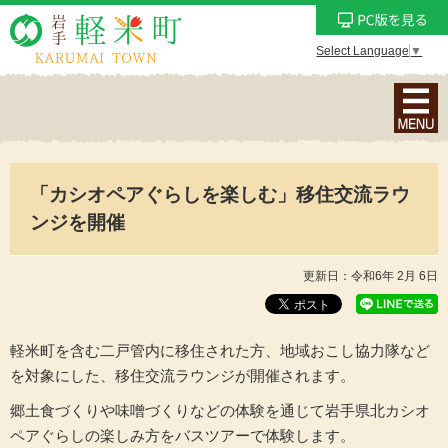
Select Language
▼
ナ
ビ
ゲ
ー
「カシオペアぐらしを楽しむ」移住交流ラウ
シ
ョ
ンジを開催
ン
メ
更新日：令和6年 2月 6日
ニ
ュ
ー
軽米町を含む二戸管内に移住された方、地域おこし協力隊など
を
を対象にした、移住交流ラウンジが開催されます。
表
郷土食づくりや味噌づくりなどの体験を通じて岩手県北カシオ
示
ペアぐらしの楽しみ方をバスツアーで体験します。