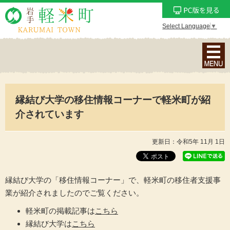
Select Language
▼
ナ
ビ
ゲ
ー
縁結び大学の移住情報コーナーで軽米町が紹
シ
ョ
介されています
ン
メ
更新日：令和5年 11月 1日
ニ
ュ
ー
縁結び大学の「移住情報コーナー」で、軽米町の移住者支援事
を
業が紹介されましたのでご覧ください。
表
軽米町の掲載記事は
こちら
示
縁結び大学は
こちら