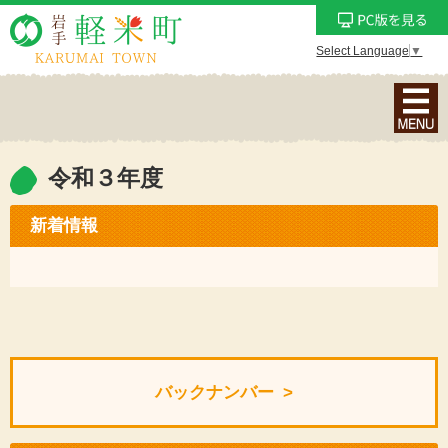
Select Language
▼
ナ
ビ
ゲ
ー
令和３年度
シ
ョ
新着情報
ン
メ
ニ
ュ
ー
を
バックナンバー
表
示