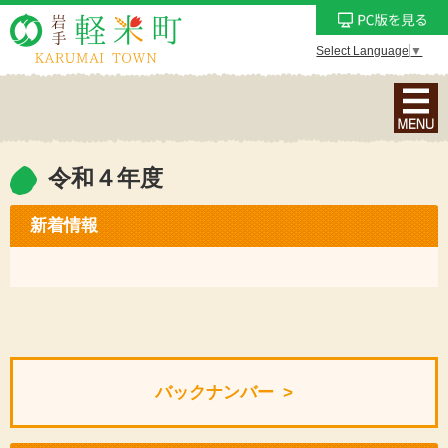
Select Language
▼
ナ
ビ
ゲ
ー
令和４年度
シ
ョ
新着情報
ン
メ
ニ
ュ
ー
を
バックナンバー
表
示