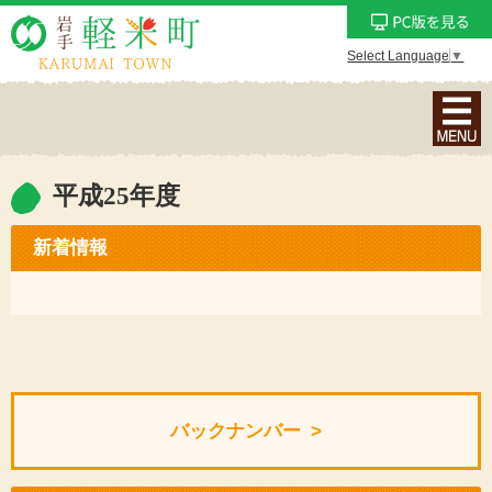
Select Language
▼
ナ
ビ
ゲ
ー
平成25年度
シ
ョ
新着情報
ン
メ
ニ
ュ
ー
を
バックナンバー
表
示