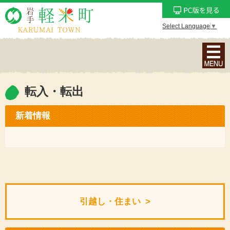
Select Language
▼
ナ
ビ
ゲ
ー
転入・転出
シ
ョ
新着情報
ン
メ
ニ
ュ
ー
を
引越し・住まい
表
示