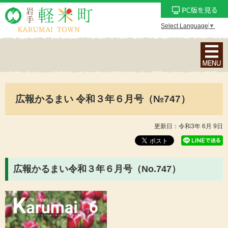
Select Language
▼
ナ
ビ
ゲ
ー
広報かるまい 令和３年６月号（№747）
シ
ョ
ン
更新日：令和3年 6月 9日
メ
ニ
ュ
広報かるまい令和３年６月号（No.747
）
ー
を
表
示