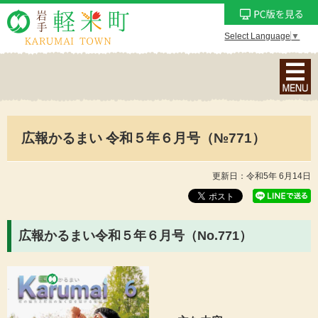
Select Language
▼
ナ
ビ
ゲ
ー
広報かるまい 令和５年６月号（№771）
シ
ョ
ン
更新日：令和5年 6月14日
メ
ニ
ュ
広報かるまい令和５年６月号（No.771
）
ー
を
表
示