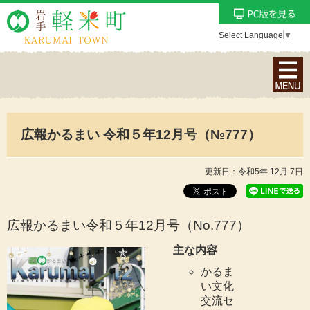
Select Language
▼
ナ
ビ
ゲ
ー
広報かるまい 令和５年12月号（№777）
シ
ョ
ン
更新日：令和5年 12月 7日
メ
ニ
ュ
広報かるまい令和５年12月号（No.777
）
ー
主な内容
を
かるま
表
い文化
示
交流セ