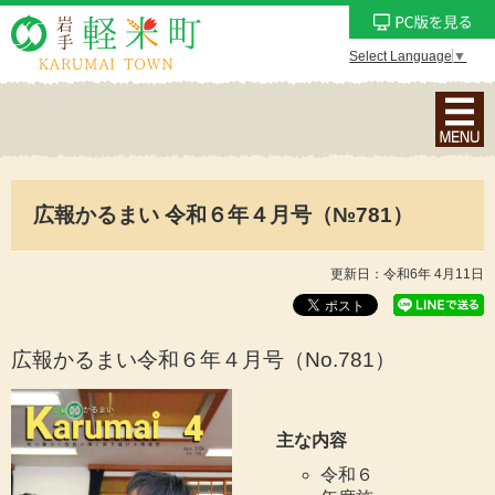
Select Language
▼
ナ
ビ
ゲ
ー
広報かるまい 令和６年４月号（№781）
シ
ョ
ン
更新日：令和6年 4月11日
メ
ニ
ュ
広報かるまい令和６年４月号（No.781
）
ー
を
表
主な内容
示
令和６