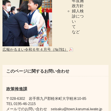
年度施
政方針
婦人検
診につ
い
て
など
広報かるまい令和６年４月号（№781）
このページに関するお問い合わせ
政策推進課
〒028-6302 岩手県九戸郡軽米町大字軽米10-85
TEL 0195-46-2115
メールでのお問い合わせ seisaku@town.karumai.iwate.jp