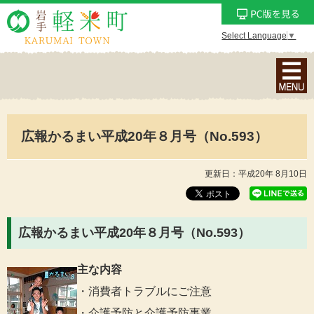
Select Language
▼
ナ
ビ
ゲ
ー
広報かるまい平成20年８月号（No.593）
シ
ョ
ン
更新日：平成20年 8月10日
メ
ニ
ュ
広報かるまい平成20年８月号（No.593）
ー
を
主な内容
表
・消費者トラブルにご注意
示
・介護予防と介護予防事業