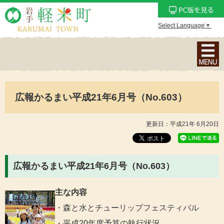
Select Language
▼
ナ
ビ
ゲ
ー
広報かるまい平成21年6月号（No.603）
シ
ョ
ン
更新日：平成21年 6月20日
メ
ニ
ュ
広報かるまい平成21年6月号（No.603）
ー
を
主な内容
表
・森と水とチューリップフェスティバル
示
・平成20年度予算の執行状況