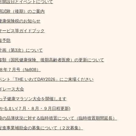
８月開設日とイベントについて
用試験（後期）のご案内
健康保険税のお知らせ
サービス等ガイドブック
毒予防
計画（第3次）について
書類（国民健康保険、後期高齢者医療）の更新について
８年７月号（№808）
ント「THE いわてDAY2026」にご来場ください
ドレース大会
びっ子健康マラソン大会を開催します
n かるまい(７月・８月・９月日程更新)
袋の品薄状況に対する臨時措置について（臨時措置期間延長）
促進事業補助金の募集について（２次募集）