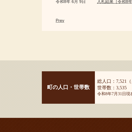
令和8年 6月 9日
入札結果［令和8年
Prev
総人口：7,521（
町の人口・世帯数
世帯数：3,535
令和8年7月31日