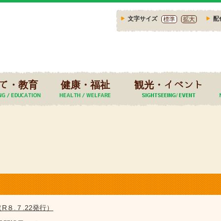
文字サイズ
配
標準
拡大
て・教育
健康・福祉
観光・イベント
R８.７.22発行）