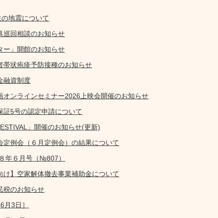
生の地震について
具巡回相談のお知らせ
ター」開館のお知らせ
者帯状疱疹予防接種のお知らせ
金融資制度
画オンラインセミナー2026上映会開催のお知らせ
保証5号の認定申請について
FESTIVAL」開催のお知らせ(更新)
会定例会（６月定例会）の結果について
８年６月号（№807）
向け】空家解体撤去事業補助金について
民税のお知らせ
6月3日］