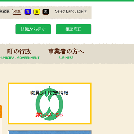
Select Language
▼
色変更
標準
青
黄
黒
組織から探す
相談窓口
町の行政
事業者の方へ