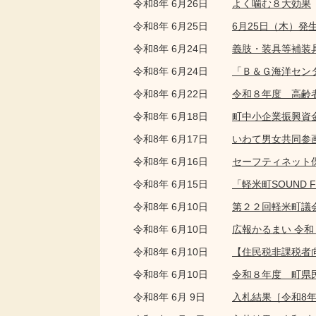
令和8年 6月26日
よく噛む８大効果
令和8年 6月25日
6月25日（木）発
令和8年 6月24日
義肢・装具等補装
令和8年 6月24日
「Ｂ＆Ｇ海洋セン
令和8年 6月22日
令和８年度 高齢
令和8年 6月18日
町中小企業振興資
令和8年 6月17日
いわて男女共同参
令和8年 6月16日
セーフティネット
令和8年 6月15日
「軽米町SOUND 
令和8年 6月10日
第２２回軽米町議
令和8年 6月10日
広報かるまい 令和
令和8年 6月10日
【住民税非課税者
令和8年 6月10日
令和８年度 町県
令和8年 6月 9日
入札結果［令和8年