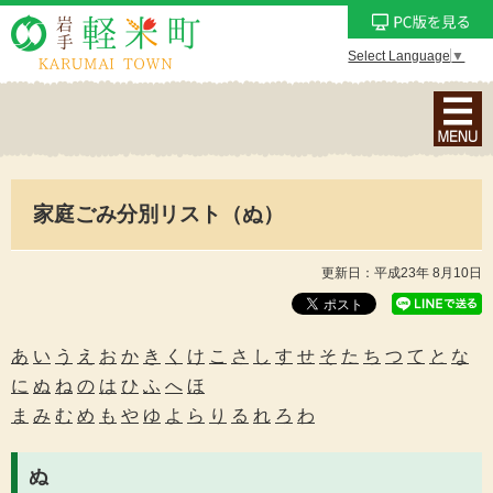
Select Language
▼
ナ
ビ
ゲ
ー
家庭ごみ分別リスト（ぬ）
シ
ョ
ン
更新日：平成23年 8月10日
メ
ニ
ュ
あ
い
う
え
お
か
き
く
け
こ
さ
し
す
せ
そ
た
ち
つ
て
と
な
ー
に
ぬ
ね
の
は
ひ
ふ
へ
ほ
を
ま
み
む
め
も
や
ゆ
よ
ら
り
る
れ
ろ
わ
表
示
ぬ