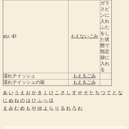
ガラ
スビ
ンに
入れ
ふた
をし
ぬい針
もえないごみ
た状
態で
指定
袋に
入れ
る
濡れテイッシュ
もえるごみ
濡れテイッシュの箱
もえるごみ
あ
い
う
え
お
か
き
く
け
こ
さ
し
す
せ
そ
た
ち
つ
て
と
な
に
ぬ
ね
の
は
ひ
ふ
へ
ほ
ま
み
む
め
も
や
ゆ
よ
ら
り
る
れ
ろ
わ