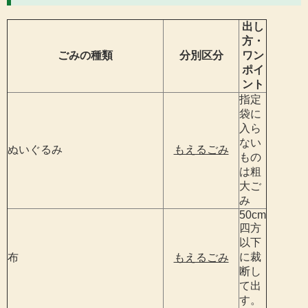
出し
方・
ごみの種類
分別区分
ワン
ポイ
ント
指定
袋に
入ら
ない
ぬいぐるみ
もえるごみ
もの
は粗
大ご
み
50cm
四方
以下
に裁
布
もえるごみ
断し
て出
す。