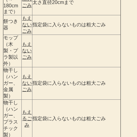
太さ直径20cmまで
ごみ
180cm
まで）
もえ
餅つき
ない
指定袋に入らないものは粗大ごみ
器
ごみ
モップ
（木
もえ
製・プ
ない
ラ製以
ごみ
外）
物干し
（ハン
もえ
ガー、
ない
指定袋に入らないものは粗大ごみ
金属
ごみ
製）
物干し
（ハン
もえ
ガー、
るご
指定袋に入らないものは粗大ごみ
プラス
み
チック
製）