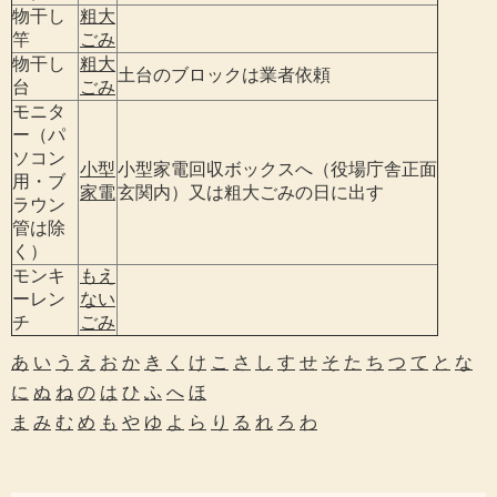
物干し
粗大
竿
ごみ
物干し
粗大
土台のブロックは業者依頼
台
ごみ
モニタ
ー（パ
ソコン
小型
小型家電回収ボックスへ（役場庁舎正面
用・ブ
家電
玄関内）又は粗大ごみの日に出す
ラウン
管は除
く）
モンキ
もえ
ーレン
ない
チ
ごみ
あ
い
う
え
お
か
き
く
け
こ
さ
し
す
せ
そ
た
ち
つ
て
と
な
に
ぬ
ね
の
は
ひ
ふ
へ
ほ
ま
み
む
め
も
や
ゆ
よ
ら
り
る
れ
ろ
わ