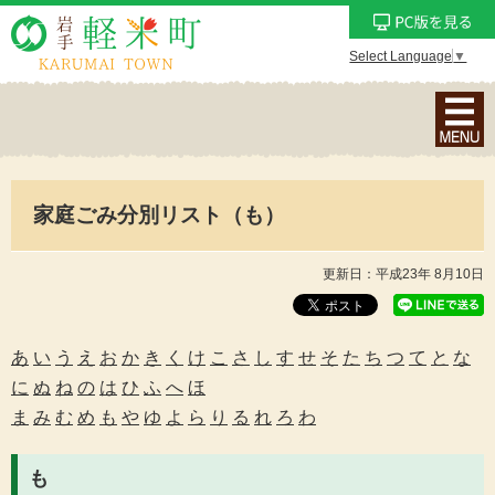
Select Language
▼
ナ
ビ
ゲ
ー
家庭ごみ分別リスト（も）
シ
ョ
ン
更新日：平成23年 8月10日
メ
ニ
ュ
あ
い
う
え
お
か
き
く
け
こ
さ
し
す
せ
そ
た
ち
つ
て
と
な
ー
に
ぬ
ね
の
は
ひ
ふ
へ
ほ
を
ま
み
む
め
も
や
ゆ
よ
ら
り
る
れ
ろ
わ
表
示
も