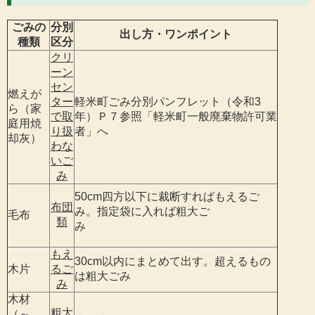
ごみの
分別
出し方・ワンポイント
種類
区分
クリ
ーン
セン
燃えが
ター
軽米町ごみ分別パンフレット（令和3
ら（家
で取
年）Ｐ７参照「軽米町一般廃棄物許可業
庭用焼
り扱
者」へ
却灰）
わな
いご
み
50cm四方以下に裁断すればもえるご
布団
み。指定袋に入れば粗大ご
毛布
類
み
もえ
30cm以内にまとめて出す。超えるもの
木片
るご
は粗大ごみ
み
木材
粗大
（～