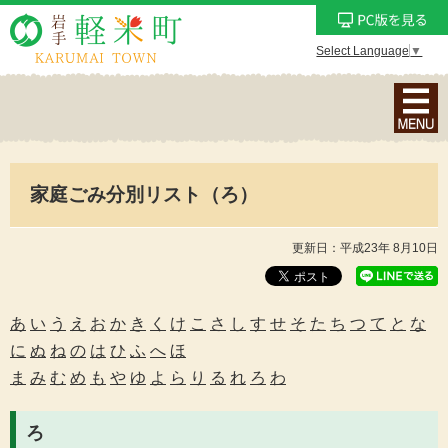
Select Language
▼
ナ
ビ
ゲ
ー
家庭ごみ分別リスト（ろ）
シ
ョ
ン
更新日：平成23年 8月10日
メ
ニ
ュ
あ
い
う
え
お
か
き
く
け
こ
さ
し
す
せ
そ
た
ち
つ
て
と
な
ー
に
ぬ
ね
の
は
ひ
ふ
へ
ほ
を
ま
み
む
め
も
や
ゆ
よ
ら
り
る
れ
ろ
わ
表
示
ろ