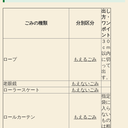
出し
方・
ごみの種類
分別区分
ワン
ポイ
ント
３０
ｃｍ
以内
ロープ
もえるごみ
に切
って
出
す。
老眼鏡
もえないごみ
ローラースケート
もえないごみ
指定
袋に
入ら
ない
ロールカーテン
もえるごみ
もの
は粗