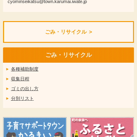
cyominseikatsu@town.karumai.iwate.jp
ごみ・リサイクル
ごみ・リサイクル
各種補助制度
収集日程
ゴミの出し方
分別リスト