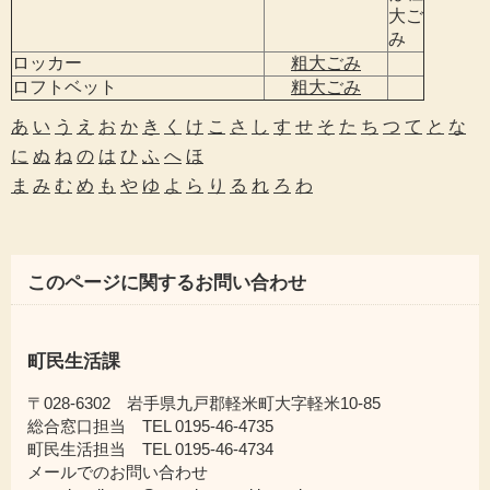
大ご
み
ロッカー
粗大ごみ
ロフトベット
粗大ごみ
あ
い
う
え
お
か
き
く
け
こ
さ
し
す
せ
そ
た
ち
つ
て
と
な
に
ぬ
ね
の
は
ひ
ふ
へ
ほ
ま
み
む
め
も
や
ゆ
よ
ら
り
る
れ
ろ
わ
このページに関するお問い合わせ
町民生活課
〒028-6302 岩手県九戸郡軽米町大字軽米10-85
総合窓口担当 TEL 0195-46-4735
町民生活担当 TEL 0195-46-4734
メールでのお問い合わせ