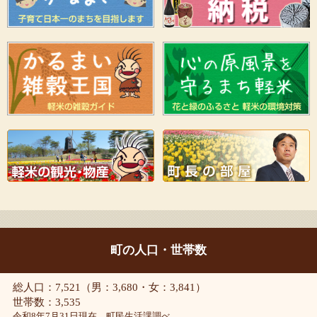
町の人口・世帯数
総人口：7,521（男：3,680・女：3,841）
世帯数：3,535
令和8年7月31日現在 町民生活課調べ