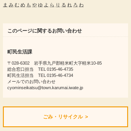
ま
み
む
め
も
や
ゆ
よ
ら
り
る
れ
ろ
わ
このページに関するお問い合わせ
町民生活課
〒028-6302 岩手県九戸郡軽米町大字軽米10-85
総合窓口担当 TEL 0195-46-4735
町民生活担当 TEL 0195-46-4734
メールでのお問い合わせ
cyominseikatsu@town.karumai.iwate.jp
ごみ・リサイクル