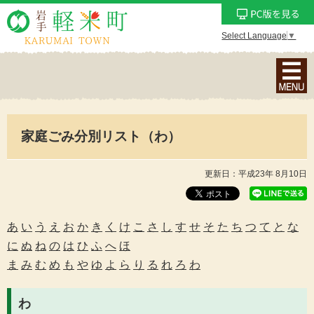
Select Language
▼
ナ
ビ
ゲ
ー
家庭ごみ分別リスト（わ）
シ
ョ
ン
更新日：平成23年 8月10日
メ
ニ
ュ
あ
い
う
え
お
か
き
く
け
こ
さ
し
す
せ
そ
た
ち
つ
て
と
な
ー
に
ぬ
ね
の
は
ひ
ふ
へ
ほ
を
ま
み
む
め
も
や
ゆ
よ
ら
り
る
れ
ろ
わ
表
示
わ