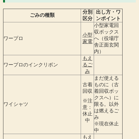
分別
出し方・ワ
ごみの種類
区分
ンポイント
小型家電回
収ボックス
小型
ワープロ
へ（役場庁
家電
舎正面玄関
内）
もえ
ワープロのインクリボン
るご
み
まだ使える
古着
ものに（古
回収
着回収ボッ
クスへ）に
※注
ワイシャツ
限る。以外
意：
は燃えるご
休止
み
中
※現在休止
中
もえ