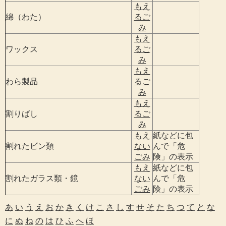
もえ
綿（わた）
るご
み
もえ
ワックス
るご
み
もえ
わら製品
るご
み
もえ
割りばし
るご
み
もえ
紙などに包
割れたビン類
ない
んで「危
ごみ
険」の表示
もえ
紙などに包
割れたガラス類・鏡
ない
んで「危
ごみ
険」の表示
あ
い
う
え
お
か
き
く
け
こ
さ
し
す
せ
そ
た
ち
つ
て
と
な
に
ぬ
ね
の
は
ひ
ふ
へ
ほ