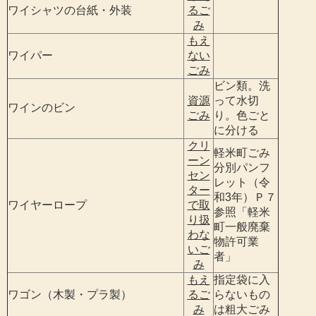
ワイシャツの台紙・外装
るご
み
もえ
ワイパー
ない
ごみ
ビン類。洗
資源
って水切
ワインのビン
ごみ
り。色ごと
に分ける
クリ
軽米町ごみ
ーン
分別パンフ
セン
レット（令
ター
和3年）Ｐ７
ワイヤーロープ
で取
参照「軽米
り扱
町一般廃棄
わな
物許可業
いご
者」
み
もえ
指定袋に入
ワゴン（木製・プラ製）
るご
らないもの
み
は粗大ごみ