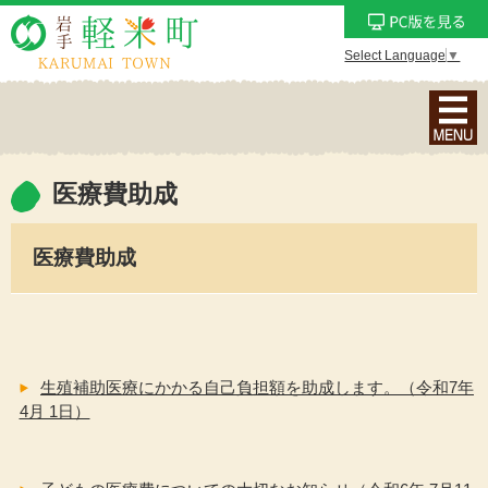
Select Language
▼
ナ
ビ
ゲ
ー
医療費助成
シ
ョ
医療費助成
ン
メ
ニ
ュ
ー
生殖補助医療にかかる自己負担額を助成します。（令和7年
を
4月 1日）
表
示