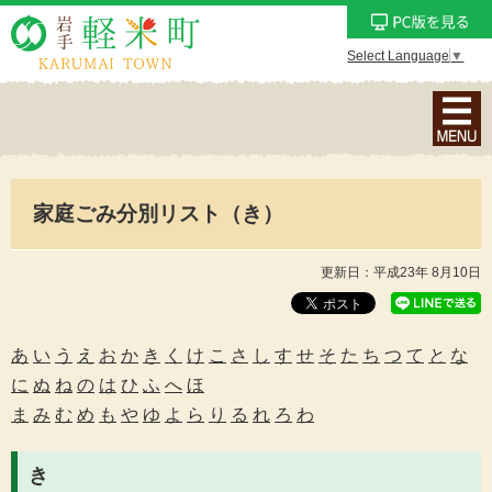
Select Language
▼
ナ
ビ
ゲ
ー
家庭ごみ分別リスト（き）
シ
ョ
ン
更新日：平成23年 8月10日
メ
ニ
ュ
あ
い
う
え
お
か
き
く
け
こ
さ
し
す
せ
そ
た
ち
つ
て
と
な
ー
に
ぬ
ね
の
は
ひ
ふ
へ
ほ
を
ま
み
む
め
も
や
ゆ
よ
ら
り
る
れ
ろ
わ
表
示
き