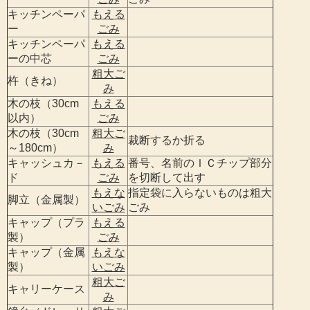
キッチンペーパ
もえる
ー
ごみ
キッチンペーパ
もえる
ーの中芯
ごみ
粗大ご
杵（きね）
み
木の枝（30cm
もえる
以内）
ごみ
木の枝（30cm
粗大ご
裁断するか折る
～180cm）
み
キャッシュカ－
もえる
番号、名前のＩＣチップ部分
ド
ごみ
を切断して出す
もえな
指定袋に入らないものは粗大
脚立（金属製）
いごみ
ごみ
キャップ（プラ
もえる
製）
ごみ
キャップ（金属
もえな
製）
いごみ
粗大ご
キャリーケース
み