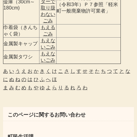
ターで
金庫（30cm～
（令和3年）Ｐ７参照「軽米
180cm)
取り扱
町一般廃棄物許可業者」
わない
ごみ
巾着袋（きんち
もえる
ゃく袋）
ごみ
もえな
金属製キャップ
いごみ
もえな
金属製タワシ
いごみ
あ
い
う
え
お
か
き
く
け
こ
さ
し
す
せ
そ
た
ち
つ
て
と
な
に
ぬ
ね
の
は
ひ
ふ
へ
ほ
ま
み
む
め
も
や
ゆ
よ
ら
り
る
れ
ろ
わ
このページに関するお問い合わせ
町民生活課