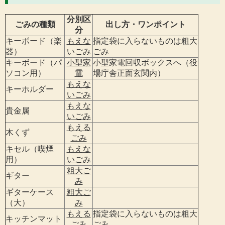
分別区
ごみの種類
出し方・ワンポイント
分
キーボード（楽
もえな
指定袋に入らないものは粗大
器）
いごみ
ごみ
キーボード（パ
小型家
小型家電回収ボックスへ（役
ソコン用）
電
場庁舎正面玄関内）
もえな
キーホルダー
いごみ
もえな
貴金属
いごみ
もえる
木くず
ごみ
キセル（喫煙
もえな
用）
いごみ
粗大ご
ギター
み
ギターケース
粗大ご
（大）
み
もえる
指定袋に入らないものは粗大
キッチンマット
ごみ
ごみ