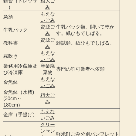
鏡台（ドレッサ
粗大ご
ー）
み
もえな
急須
いごみ
資源ご
牛乳パック類。開いて乾か
牛乳パック
み
す。紙ひもでしばる。
資源ご
教科書
雑誌類。紙ひもでしばる。
み
もえな
霧吹き
いごみ
業務用冷蔵庫及
産業廃
専門の許可業者へ依頼
び冷凍庫
棄物
もえな
金魚鉢
いごみ
金魚鉢（水槽)
粗大ご
(30cm～
み
180cm）
もえな
金庫（手提げ）
いごみ
クリー
ンセン
軽米町ごみ分別パンフレット